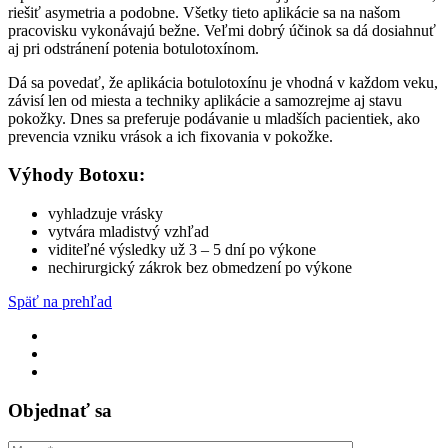
riešiť asymetria a podobne. Všetky tieto aplikácie sa na našom
pracovisku vykonávajú bežne. Veľmi dobrý účinok sa dá dosiahnuť
aj pri odstránení potenia botulotoxínom.
Dá sa povedať, že aplikácia botulotoxínu je vhodná v každom veku,
závisí len od miesta a techniky aplikácie a samozrejme aj stavu
pokožky. Dnes sa preferuje podávanie u mladších pacientiek, ako
prevencia vzniku vrások a ich fixovania v pokožke.
Výhody Botoxu:
vyhladzuje vrásky
vytvára mladistvý vzhľad
viditeľné výsledky už 3 – 5 dní po výkone
nechirurgický zákrok bez obmedzení po výkone
Späť na prehľad
Objednať sa