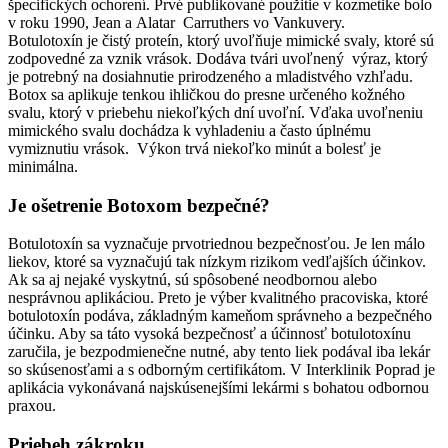
špecifických ochorení. Prvé publikované použitie v kozmetike bolo
v roku 1990, Jean a Alatar Carruthers vo Vankuvery.
Botulotoxín je čistý proteín, ktorý uvoľňuje mimické svaly, ktoré sú
zodpovedné za vznik vrások. Dodáva tvári uvoľnený výraz, ktorý
je potrebný na dosiahnutie prirodzeného a mladistvého vzhľadu.
Botox sa aplikuje tenkou ihličkou do presne určeného kožného
svalu, ktorý v priebehu niekoľkých dní uvoľní. Vďaka uvoľneniu
mimického svalu dochádza k vyhladeniu a často úplnému
vymiznutiu vrások. Výkon trvá niekoľko minút a bolesť je
minimálna.
Je ošetrenie Botoxom bezpečné?
Botulotoxín sa vyznačuje prvotriednou bezpečnosťou. Je len málo
liekov, ktoré sa vyznačujú tak nízkym rizikom vedľajších účinkov.
Ak sa aj nejaké vyskytnú, sú spôsobené neodbornou alebo
nesprávnou aplikáciou. Preto je výber kvalitného pracoviska, ktoré
botulotoxín podáva, základným kameňom správneho a bezpečného
účinku. Aby sa táto vysoká bezpečnosť a účinnosť botulotoxínu
zaručila, je bezpodmienečne nutné, aby tento liek podával iba lekár
so skúsenosťami a s odborným certifikátom. V Interklinik Poprad je
aplikácia vykonávaná najskúsenejšími lekármi s bohatou odbornou
praxou.
Priebeh zákroku