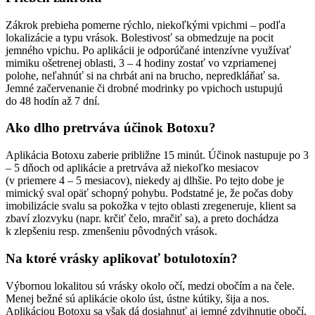
Zákrok prebieha pomerne rýchlo, niekoľkými vpichmi – podľa
lokalizácie a typu vrások. Bolestivosť sa obmedzuje na pocit
jemného vpichu. Po aplikácii je odporúčané intenzívne využívať
mimiku ošetrenej oblasti, 3 – 4 hodiny zostať vo vzpriamenej
polohe, neľahnúť si na chrbát ani na brucho, nepredkláňať sa.
Jemné začervenanie či drobné modrinky po vpichoch ustupujú
do 48 hodín až 7 dní.
Ako dlho pretrváva účinok Botoxu?
Aplikácia Botoxu zaberie približne 15 minút. Účinok nastupuje po 3
– 5 dňoch od aplikácie a pretrváva až niekoľko mesiacov
(v priemere 4 – 5 mesiacov), niekedy aj dlhšie. Po tejto dobe je
mimický sval opäť schopný pohybu. Podstatné je, že počas doby
imobilizácie svalu sa pokožka v tejto oblasti zregeneruje, klient sa
zbaví zlozvyku (napr. krčiť čelo, mračiť sa), a preto dochádza
k zlepšeniu resp. zmenšeniu pôvodných vrások.
Na ktoré vrásky aplikovať botulotoxín?
Výbornou lokalitou sú vrásky okolo očí, medzi obočím a na čele.
Menej bežné sú aplikácie okolo úst, ústne kútiky, šija a nos.
Aplikáciou Botoxu sa však dá dosiahnuť aj jemné zdvihnutie obočí,