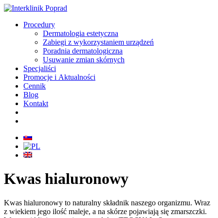
Procedury
Dermatologia estetyczna
Zabiegi z wykorzystaniem urządzeń
Poradnia dermatologiczna
Usuwanie zmian skórnych
Specjaliści
Promocje i Aktualności
Cennik
Blog
Kontakt
Kwas hialuronowy
Kwas hialuronowy to naturalny składnik naszego organizmu. Wraz
z wiekiem jego ilość maleje, a na skórze pojawiają się zmarszczki.