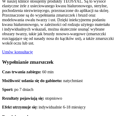
W naszej klinice stosujemy produkty TEOSYAL. Są to wysoce
elastyczne żele z usieciowanego kwasu hialuronowego, sterylne,
pochodzenia niezwierzęcego, przeznaczone do aplikacji na skórę.
Przeznaczone są do wypełniania zmarszczek i bruzd oraz
modelowania owalu twarzy i ust. Dzięki iniekcyjnemu podaniu
kwasu hialuronowego, w zależności od rodzaju użytego materiału
i indywidualnych wskazań, można skutecznie usunąć wybrane
obszary twarzy, takie jak bruzdy nosowo-wargowe (zmarszczki
rozciągające się od nasady nosa do kącików ust), a także zmarszczki
wokół oczu lub ust.
Umów konsultację
Wypełnianie zmarszczek
Czas trwania zabiegu:
60 min
Możliwość udania się do gabinetu:
natychmiast
Sport:
po 7 dniach
Rezultaty pojawiają się:
stopniowo
Efekt utrzymuje się:
indywidualnie 6-18 miesięcy