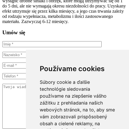
wystąpić drobne siniaki i obrzęk, które mogą utrzymywać się od 1
do 5 dni, ale nie wymagają okresu niezdolności do pracy. Uzyskany
efekt utrzymuje się przez kilka miesięcy, a jego czas trwania zależy
od rodzaju wypełniacza, metabolizmu i ilości zastosowanego
materiału. Zazwyczaj 6-12 miesięcy.
Umów się
Používame cookies
Súbory cookie a ďalšie
technológie sledovania
používame na zlepšenie vášho
zážitku z prehliadania našich
webových stránok, na to, aby sme
vám zobrazovali prispôsobený
obsah a cielené reklamy, na