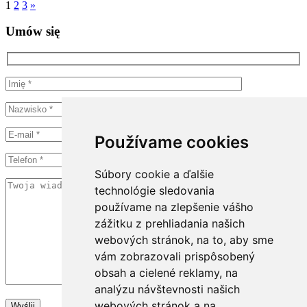
1
2
3
»
Umów się
Používame cookies
Súbory cookie a ďalšie
technológie sledovania
používame na zlepšenie vášho
zážitku z prehliadania našich
webových stránok, na to, aby sme
vám zobrazovali prispôsobený
obsah a cielené reklamy, na
analýzu návštevnosti našich
webových stránok a na