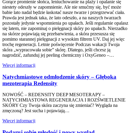
Gorące promienie słońca, leniuchowanie na plaży i opalanie się
niestety odeszły w zapomnienie. Ale nie smućmy się, być może
babie lato nadal będzie łaskotać nasze twarze i przegrzewać ciała.
Prawda jest jednak taka, że ​​lato odeszło, a na naszych twarzach
pozostały jedynie wspomnienia po upałach. Jeśli regularnie opalasz
się latem, nie zapominaj o pielęgnacji skóry po upałach. Nierzadko
na skórze pojawiają się przebarwienia, a skóra przesusza się
pomimo starannej pielęgnacji z wysokim filtrem UV. Daj jej więc
trochę regeneracji. Letnie poświęcenie Podczas wakacji Twoja
skóra „wypracowała sobie” skórę. Dlatego, jeśli chcesz ją
nagrodzić, zafunduj jej peeling chemiczny i OxyGeneo –…
Więcej informacji
Natychmiastowe odmłodzenie skóry – Głęboka
mezoterapia Redensity
NOWOŚĆ – REDENSITY DEEP MESOTERAPY –
NATYCHMIASTOWA REGENERACJA I ROZŚWIETLENIE
SKÓRY Czy Twoja skóra zaczyna się zmieniać? Wygląda na
zmęczoną? Jest sucha i pojawiają…
Więcej informacji
Podaruj sobie młodość i nowy wygląd