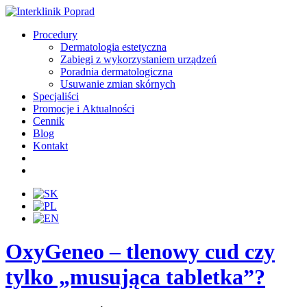
Procedury
Dermatologia estetyczna
Zabiegi z wykorzystaniem urządzeń
Poradnia dermatologiczna
Usuwanie zmian skórnych
Specjaliści
Promocje i Aktualności
Cennik
Blog
Kontakt
OxyGeneo – tlenowy cud czy
tylko „musująca tabletka”?