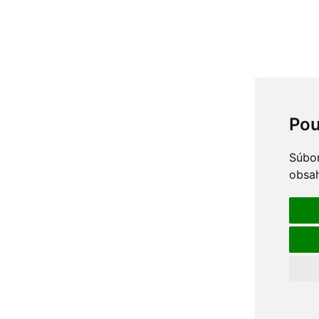
Pou
Súbor
obsah