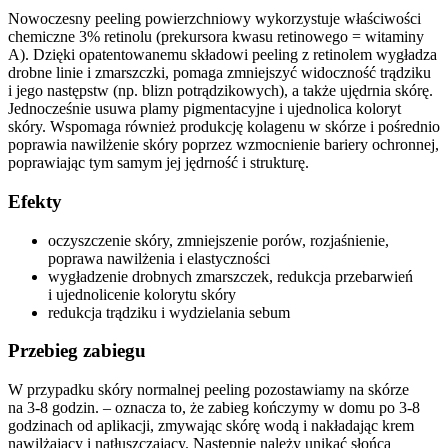
Nowoczesny peeling powierzchniowy wykorzystuje właściwości
chemiczne 3% retinolu (prekursora kwasu retinowego = witaminy
A). Dzięki opatentowanemu składowi peeling z retinolem wygładza
drobne linie i zmarszczki, pomaga zmniejszyć widoczność trądziku
i jego następstw (np. blizn potrądzikowych), a także ujędrnia skórę.
Jednocześnie usuwa plamy pigmentacyjne i ujednolica koloryt
skóry. Wspomaga również produkcję kolagenu w skórze i pośrednio
poprawia nawilżenie skóry poprzez wzmocnienie bariery ochronnej,
poprawiając tym samym jej jędrność i strukturę.
Efekty
oczyszczenie skóry, zmniejszenie porów, rozjaśnienie,
poprawa nawilżenia i elastyczności
wygładzenie drobnych zmarszczek, redukcja przebarwień
i ujednolicenie kolorytu skóry
redukcja trądziku i wydzielania sebum
Przebieg zabiegu
W przypadku skóry normalnej peeling pozostawiamy na skórze
na 3-8 godzin. – oznacza to, że zabieg kończymy w domu po 3-8
godzinach od aplikacji, zmywając skórę wodą i nakładając krem ​​
nawilżający i natłuszczający. Następnie należy unikać słońca