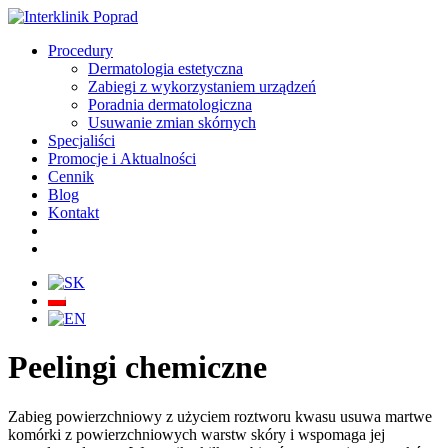
Procedury
Dermatologia estetyczna
Zabiegi z wykorzystaniem urządzeń
Poradnia dermatologiczna
Usuwanie zmian skórnych
Specjaliści
Promocje i Aktualności
Cennik
Blog
Kontakt
Peelingi chemiczne
Zabieg powierzchniowy z użyciem roztworu kwasu usuwa martwe
komórki z powierzchniowych warstw skóry i wspomaga jej