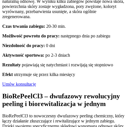
naturalną odnowę. W wyniku kilku zabiegów powstaje nowa skóra,
powierzchnia skóry zostaje wygładzona, pory zwężone, koloryt
wyrównany, przebarwienia usunięte, a skóra ogólnie
zregenerowana.
Czas trwania zabiegu:
20-30 min.
Możliwość powrotu do pracy:
następnego dnia po zabiegu
Niezdolność do pracy:
0 dni
Aktywność sportowa:
po 2-3 dniach
Rezultaty
pojawiają się natychmiast i rozwijają się stopniowo
Efekt
utrzymuje się przez kilka miesięcy
Umów konsultację
BioRePeelCl3 – dwufazowy rewolucyjny
peeling i biorewitalizacja w jednym
BioRePeelCl3 to nowoczesny dwufazowy peeling chemiczny, który
łączy działanie złuszczające i rewitalizujące w jednym zabiegu.
Dzięki swojemu specyficznemu składowi wspomaga odnowę skóry,