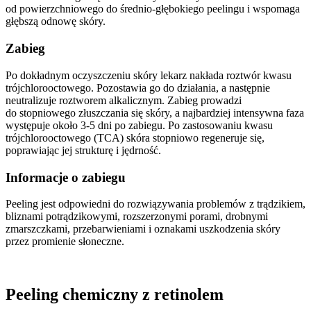
od powierzchniowego do średnio-głębokiego peelingu i wspomaga
głębszą odnowę skóry.
Zabieg
Po dokładnym oczyszczeniu skóry lekarz nakłada roztwór kwasu
trójchlorooctowego. Pozostawia go do działania, a następnie
neutralizuje roztworem alkalicznym. Zabieg prowadzi
do stopniowego złuszczania się skóry, a najbardziej intensywna faza
występuje około 3-5 dni po zabiegu. Po zastosowaniu kwasu
trójchlorooctowego (TCA) skóra stopniowo regeneruje się,
poprawiając jej strukturę i jędrność.
Informacje o zabiegu
Peeling jest odpowiedni do rozwiązywania problemów z trądzikiem,
bliznami potrądzikowymi, rozszerzonymi porami, drobnymi
zmarszczkami, przebarwieniami i oznakami uszkodzenia skóry
przez promienie słoneczne.
Peeling chemiczny z retinolem